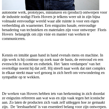
autonome werk, prototypes, miniaturen en (product) ontwerpen voor
de industrie nodigt Floris Hovers je telkens weer uit in zijn bijna
volmaakt eenvoudige wereld waar alle ruimte is voor een eigen
verbeelding als waarnemer. Een enigszins basale, eenvoudige
benadering van technieken en materialen zijn voor ontwerper
Floris
Hovers
belangrijk om zijn visie en manier van werken te
communiceren.
Kennis en intuïtie gaan hand in hand evenals mens en machine. In
zijn werk is hij continue op zoek naar de basis, de eenvoud en een
evenwicht in functie en esthetiek. Het ‘laten verdampen’ van het
overtollige noemt hij dat zelf. Hij streeft naar werk dat niet complex
in elkaar steekt maar wel genoeg in zich heeft om verwondering en
sympathie op te wekken.
De werken van Hovers hebben iets van herkenning in zich doordat
ze enigszins refereren aan wat was en zijn vaak tegen het iconische
aan.
Zo laten de producten zich vaak zelf uitleggen hoe ze gemaakt
zijn.
De ‘leesbaarheid’ is van essentieel belang voor zijn ontwerpen.