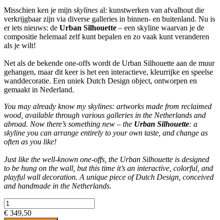
Misschien ken je mijn
skylines
al: kunstwerken van afvalhout die
verkrijgbaar zijn via diverse galleries in binnen- en buitenland. Nu is
er iets nieuws: de
Urban Silhouette
– een skyline waarvan je de
compositie helemaal zelf kunt bepalen en zo vaak kunt veranderen
als je wilt!
Net als de bekende one-offs wordt de Urban Silhouette aan de muur
gehangen, maar dit keer is het een interactieve, kleurrijke en speelse
wanddecoratie. Een uniek Dutch Design object, ontworpen en
gemaakt in Nederland.
You may already know my skylines: artworks made from reclaimed
wood, available through various galleries in the Netherlands and
abroad. Now there’s something new – the
Urban Silhouette
: a
skyline you can arrange entirely to your own taste, and change as
often as you like!
Just like the well-known one-offs, the Urban Silhouette is designed
to be hung on the wall, but this time it’s an interactive, colorful, and
playful wall decoration. A unique piece of Dutch Design, conceived
and handmade in the Netherlands.
€ 349,50